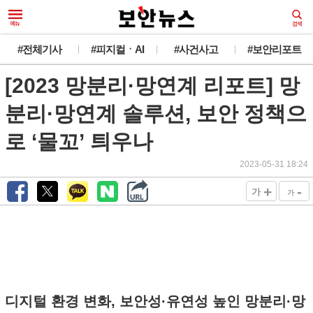
#전체기사
#피지컬ㆍAI
#사건사고
#보안리포트
[2023 망분리·망연계 리포트] 망
분리·망연계 솔루션, 보안 정책으
로 ‘물꼬’ 틔우나
2023-05-31 18:24
+
-
가
가
디지털 환경 변화, 보안성·유연성 높인 망분리·망