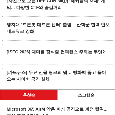
[사진으로 보는 DEF CON 34ⓛ] ‘해커들의 축제’ 개
막... 다양한 CTF와 즐길거리
명지대 ‘드론봇·대드론 센터’ 출범... 산학군 협력 안보
네트워크 강화
[ISEC 2026] 대미를 장식할 컨퍼런스 주제는 무엇?
[카드뉴스] 무료 선물 링크의 덫… 방화벽 뚫고 들어
오는 사이버 공격 실체
추천순
스크랩순
Microsoft 365 AitM 악용 피싱 공격으로 계정 탈취...