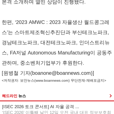
본격 소개하며 열띤 상담이 진행됐다.
한편, ‘2023 AMWC : 2023 자율생산 월드콩그레
스’는 스마트제조혁신추진단과 부산테크노파크,
경남테크노파크, 대전테크노파크, 인더스트리뉴
스, FA저널 Autonomous Manufacturing이 공동주
관하며, 중소벤처기업부가 후원한다.
[원병철 기자(
boanone@boannews.com
)]
<저작권자: 보안뉴스(
www.boannews.com
) 무단전재-재배포금지>
헤드라인
뉴스
[ISEC 2026 토크 콘서트] AI 자율 공격 ...
‘ISEC 2026’ 이틀째 날인 12일 오전 국내 대표 정보보호최