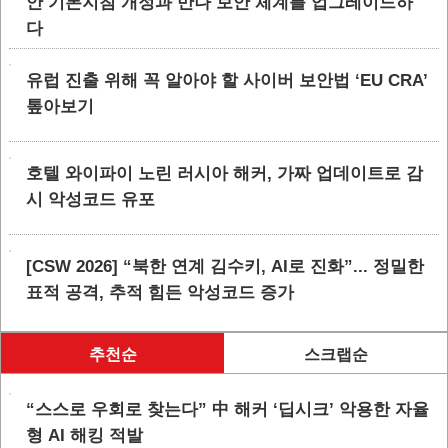
안 기본지침 개정과 만나 보안 체계를 업그레이드하
다
유럽 진출 위해 꼭 알아야 할 사이버 보안법 ‘EU CRA’
톺아보기
호텔 와이파이 노린 러시아 해커, 가짜 업데이트로 감
시 악성코드 유포
[CSW 2026] “북한 연계 김수키, AI로 진화”... 정밀한
표적 공격, 추적 힘든 악성코드 증가
추천순
스크랩순
“스스로 우회로 찾는다” 中 해커 ‘딥시크’ 악용한 자율
형 AI 해킹 적발