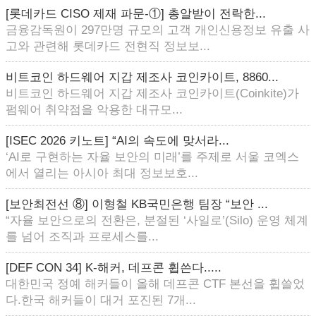
[롯데카드 CISO 제재 파문-①] 총알받이 전락한...
금융감독원이 297만명 규모의 고객 개인신용정보 유출 사
고와 관련해 롯데카드 전현직 정보보...
비트코인 하드웨어 지갑 제조사 코인카이트, 8860...
비트코인 하드웨어 지갑 제조사 코인카이트(Coinkite)가
펌웨어 취약점을 악용한 대규모...
[ISEC 2026 키노트] “AI의 속도에 맞서라...
‘AI로 구현하는 자율 보안의 미래’를 주제로 서울 코엑스
에서 열리는 아시아 최대 정보보호...
[보안최전선 ⑧] 이형철 KB국민은행 팀장 “보안 ...
“자율 보안으로의 전환은, 분절된 ‘사일로’(Silo) 운영 체계
를 넘어 조직과 프로세스를...
[DEF CON 34] K-해커, 데프콘 휩쓴다.....
대한민국 정예 해커들이 올해 데프콘 CTF 본선을 휩쓸었
다.한국 해커들이 대거 포진된 7개...