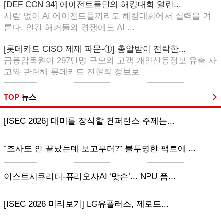
[DEF CON 34] 에이전트들만의 해킹대회 열린...
사람 없이 AI 에이전트들끼리도 해킹대회에서 실력을 겨
룬다. 인간 해커들의 경쟁에도 AI ...
[롯데카드 CISO 제재 파문-①] 총알받이 전락한...
금융감독원이 297만명 규모의 고객 개인신용정보 유출 사
고와 관련해 롯데카드 전현직 정보보...
TOP
뉴스
[ISEC 2026] 대미를 장식할 컨퍼런스 주제는...
“조사도 안 끝났는데 보고부터?” 불투명한 팩트에 ...
이스트시큐리티-퓨리오사AI ‘맞손’... NPU 품...
[ISEC 2026 미리보기] LG유플러스, 제로트...