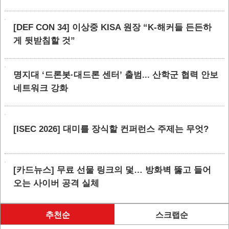
[DEF CON 34] 이상중 KISA 원장 “K-해커들 든든하
게 뒷받침할 것”
명지대 ‘드론봇·대드론 센터’ 출범... 산학군 협력 안보
네트워크 강화
[ISEC 2026] 대미를 장식할 컨퍼런스 주제는 무엇?
[카드뉴스] 무료 선물 링크의 덫… 방화벽 뚫고 들어
오는 사이버 공격 실체
추천순
스크랩순