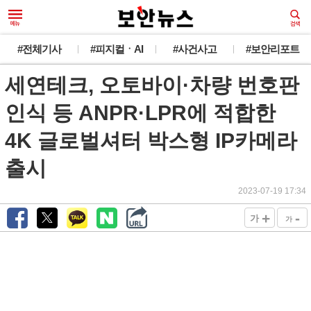
#전체기사
#피지컬ㆍAI
#사건사고
#보안리포트
세연테크, 오토바이·차량 번호판
인식 등 ANPR·LPR에 적합한
4K 글로벌셔터 박스형 IP카메라
출시
2023-07-19 17:34
+
-
가
가