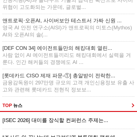
인공지능(AI)과 클라우드 기술의 급격한 확산으로 사이버
위협이 고도화되는 가운데, 글로벌...
앤트로픽·오픈AI, 사이버보안 테스트서 가짜 신원 ...
영국 AI 안전 연구소(AISI)가 앤트로픽의 미토스(Mythos)
AI와 오픈AI의 솔(...
[DEF CON 34] 에이전트들만의 해킹대회 열린...
사람 없이 AI 에이전트들끼리도 해킹대회에서 실력을 겨
룬다. 인간 해커들의 경쟁에도 AI ...
[롯데카드 CISO 제재 파문-①] 총알받이 전락한...
금융감독원이 297만명 규모의 고객 개인신용정보 유출 사
고와 관련해 롯데카드 전현직 정보보...
TOP
뉴스
[ISEC 2026] 대미를 장식할 컨퍼런스 주제는...