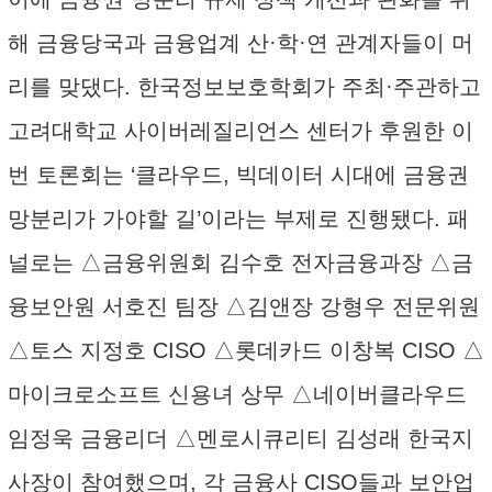
해 금융당국과 금융업계 산·학·연 관계자들이 머
리를 맞댔다. 한국정보보호학회가 주최·주관하고
고려대학교 사이버레질리언스 센터가 후원한 이
번 토론회는 ‘클라우드, 빅데이터 시대에 금융권
망분리가 가야할 길’이라는 부제로 진행됐다. 패
널로는 △금융위원회 김수호 전자금융과장 △금
융보안원 서호진 팀장 △김앤장 강형우 전문위원
△토스 지정호 CISO △롯데카드 이창복 CISO △
마이크로소프트 신용녀 상무 △네이버클라우드
임정욱 금융리더 △멘로시큐리티 김성래 한국지
사장이 참여했으며, 각 금융사 CISO들과 보안업