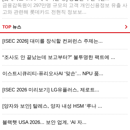
금융감독원이 297만명 규모의 고객 개인신용정보 유출 사
고와 관련해 롯데카드 전현직 정보보...
TOP
뉴스
[ISEC 2026] 대미를 장식할 컨퍼런스 주제는...
“조사도 안 끝났는데 보고부터?” 불투명한 팩트에 ...
이스트시큐리티-퓨리오사AI ‘맞손’... NPU 품...
[ISEC 2026 미리보기] LG유플러스, 제로트...
[양자와 보안] 탈레스, 양자 내성 HSM ‘루나 ...
블랙햇 USA 2026... 보안 업계, ‘AI 자...