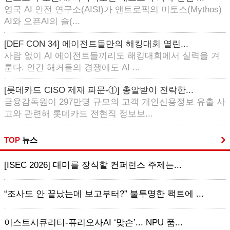
영국 AI 안전 연구소(AISI)가 앤트로픽의 미토스(Mythos)
AI와 오픈AI의 솔(...
[DEF CON 34] 에이전트들만의 해킹대회 열린...
사람 없이 AI 에이전트들끼리도 해킹대회에서 실력을 겨
룬다. 인간 해커들의 경쟁에도 AI ...
[롯데카드 CISO 제재 파문-①] 총알받이 전락한...
금융감독원이 297만명 규모의 고객 개인신용정보 유출 사
고와 관련해 롯데카드 전현직 정보보...
TOP
뉴스
[ISEC 2026] 대미를 장식할 컨퍼런스 주제는...
“조사도 안 끝났는데 보고부터?” 불투명한 팩트에 ...
이스트시큐리티-퓨리오사AI ‘맞손’... NPU 품...