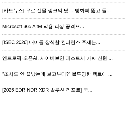
[카드뉴스] 무료 선물 링크의 덫… 방화벽 뚫고 들...
Microsoft 365 AitM 악용 피싱 공격으...
[ISEC 2026] 대미를 장식할 컨퍼런스 주제는...
앤트로픽·오픈AI, 사이버보안 테스트서 가짜 신원 ...
“조사도 안 끝났는데 보고부터?” 불투명한 팩트에 ...
[2026 EDR·NDR·XDR 솔루션 리포트] 국...