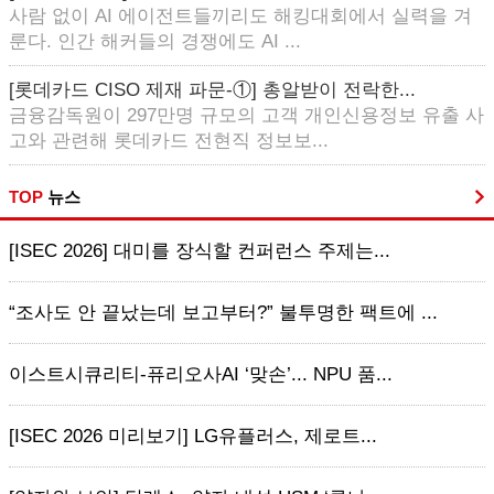
사람 없이 AI 에이전트들끼리도 해킹대회에서 실력을 겨
룬다. 인간 해커들의 경쟁에도 AI ...
[롯데카드 CISO 제재 파문-①] 총알받이 전락한...
금융감독원이 297만명 규모의 고객 개인신용정보 유출 사
고와 관련해 롯데카드 전현직 정보보...
TOP
뉴스
[ISEC 2026] 대미를 장식할 컨퍼런스 주제는...
“조사도 안 끝났는데 보고부터?” 불투명한 팩트에 ...
이스트시큐리티-퓨리오사AI ‘맞손’... NPU 품...
[ISEC 2026 미리보기] LG유플러스, 제로트...