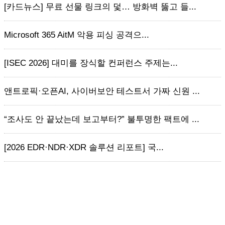
[카드뉴스] 무료 선물 링크의 덫… 방화벽 뚫고 들...
Microsoft 365 AitM 악용 피싱 공격으...
[ISEC 2026] 대미를 장식할 컨퍼런스 주제는...
앤트로픽·오픈AI, 사이버보안 테스트서 가짜 신원 ...
“조사도 안 끝났는데 보고부터?” 불투명한 팩트에 ...
[2026 EDR·NDR·XDR 솔루션 리포트] 국...