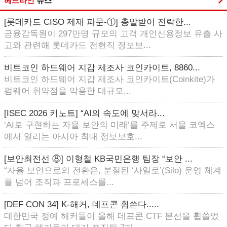
헤드라인
뉴스
[롯데카드 CISO 제재 파문-①] 총알받이 전락한...
금융감독원이 297만명 규모의 고객 개인신용정보 유출 사
고와 관련해 롯데카드 전현직 정보보...
비트코인 하드웨어 지갑 제조사 코인카이트, 8860...
비트코인 하드웨어 지갑 제조사 코인카이트(Coinkite)가
펌웨어 취약점을 악용한 대규모...
[ISEC 2026 키노트] “AI의 속도에 맞서라...
‘AI로 구현하는 자율 보안의 미래’를 주제로 서울 코엑스
에서 열리는 아시아 최대 정보보호...
[보안최전선 ⑧] 이형철 KB국민은행 팀장 “보안 ...
“자율 보안으로의 전환은, 분절된 ‘사일로’(Silo) 운영 체계
를 넘어 조직과 프로세스를...
[DEF CON 34] K-해커, 데프콘 휩쓴다.....
대한민국 정예 해커들이 올해 데프콘 CTF 본선을 휩쓸었