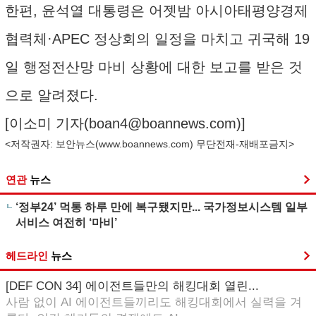
한편, 윤석열 대통령은 어젯밤 아시아태평양경제
협력체·APEC 정상회의 일정을 마치고 귀국해 19
일 행정전산망 마비 상황에 대한 보고를 받은 것
으로 알려졌다.
[이소미 기자(
boan4@boannews.com
)]
<저작권자: 보안뉴스(
www.boannews.com
) 무단전재-재배포금지>
연관
뉴스
‘정부24’ 먹통 하루 만에 복구됐지만... 국가정보시스템 일부
서비스 여전히 ‘마비’
헤드라인
뉴스
[DEF CON 34] 에이전트들만의 해킹대회 열린...
사람 없이 AI 에이전트들끼리도 해킹대회에서 실력을 겨