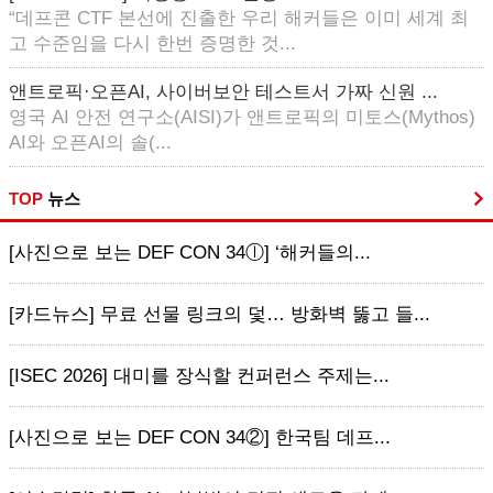
“데프콘 CTF 본선에 진출한 우리 해커들은 이미 세계 최
고 수준임을 다시 한번 증명한 것...
앤트로픽·오픈AI, 사이버보안 테스트서 가짜 신원 ...
영국 AI 안전 연구소(AISI)가 앤트로픽의 미토스(Mythos)
AI와 오픈AI의 솔(...
TOP
뉴스
[사진으로 보는 DEF CON 34ⓛ] ‘해커들의...
[카드뉴스] 무료 선물 링크의 덫… 방화벽 뚫고 들...
[ISEC 2026] 대미를 장식할 컨퍼런스 주제는...
[사진으로 보는 DEF CON 34②] 한국팀 데프...