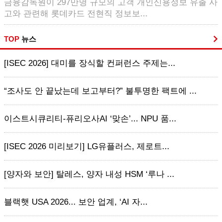
금융감독원이 297만명 규모의 고객 개인신용정보 유출 사
고와 관련해 롯데카드 전현직 정보보...
TOP
뉴스
[ISEC 2026] 대미를 장식할 컨퍼런스 주제는...
“조사도 안 끝났는데 보고부터?” 불투명한 팩트에 ...
이스트시큐리티-퓨리오사AI ‘맞손’... NPU 품...
[ISEC 2026 미리보기] LG유플러스, 제로트...
[양자와 보안] 탈레스, 양자 내성 HSM ‘루나 ...
블랙햇 USA 2026... 보안 업계, ‘AI 자...