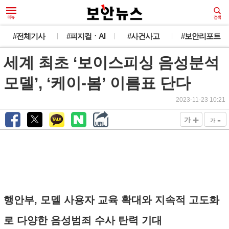
새로운 뉴스가 도착했습니다.
#전체기사
#피지컬ㆍAI
#사건사고
#보안리포트
세계 최초 ‘보이스피싱 음성분석
韓 외교관 전원 해킹 추정... 최대 1만건 유출
오늘 그만 보기
모델’, ‘케이-봄’ 이름표 단다
2023-11-23 10:21
+
-
가
가
행안부, 모델 사용자 교육 확대와 지속적 고도화
로 다양한 음성범죄 수사 탄력 기대