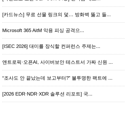
[카드뉴스] 무료 선물 링크의 덫… 방화벽 뚫고 들...
Microsoft 365 AitM 악용 피싱 공격으...
[ISEC 2026] 대미를 장식할 컨퍼런스 주제는...
앤트로픽·오픈AI, 사이버보안 테스트서 가짜 신원 ...
“조사도 안 끝났는데 보고부터?” 불투명한 팩트에 ...
[2026 EDR·NDR·XDR 솔루션 리포트] 국...