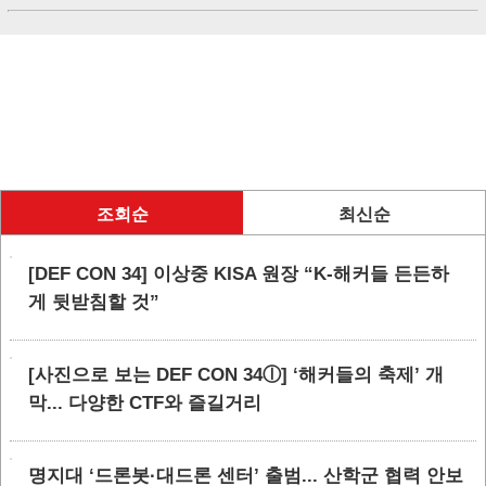
조회순
최신순
[DEF CON 34] 이상중 KISA 원장 “K-해커들 든든하
게 뒷받침할 것”
[사진으로 보는 DEF CON 34ⓛ] ‘해커들의 축제’ 개
막... 다양한 CTF와 즐길거리
명지대 ‘드론봇·대드론 센터’ 출범... 산학군 협력 안보