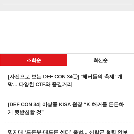
조회순
최신순
[사진으로 보는 DEF CON 34ⓛ] ‘해커들의 축제’ 개
막... 다양한 CTF와 즐길거리
[DEF CON 34] 이상중 KISA 원장 “K-해커들 든든하
게 뒷받침할 것”
명지대 ‘드론봇·대드론 센터’ 출범... 산학군 협력 안보