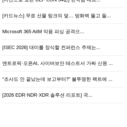
[카드뉴스] 무료 선물 링크의 덫… 방화벽 뚫고 들...
Microsoft 365 AitM 악용 피싱 공격으...
[ISEC 2026] 대미를 장식할 컨퍼런스 주제는...
앤트로픽·오픈AI, 사이버보안 테스트서 가짜 신원 ...
“조사도 안 끝났는데 보고부터?” 불투명한 팩트에 ...
[2026 EDR·NDR·XDR 솔루션 리포트] 국...