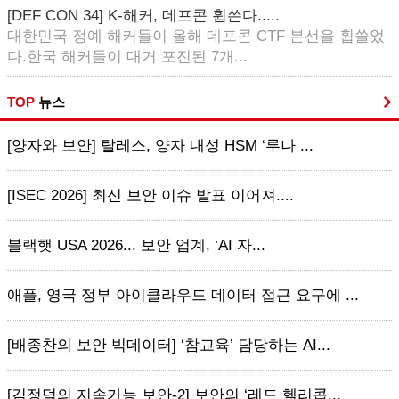
[DEF CON 34] K-해커, 데프콘 휩쓴다.....
대한민국 정예 해커들이 올해 데프콘 CTF 본선을 휩쓸었
다.한국 해커들이 대거 포진된 7개...
TOP
뉴스
[양자와 보안] 탈레스, 양자 내성 HSM ‘루나 ...
[ISEC 2026] 최신 보안 이슈 발표 이어져....
블랙햇 USA 2026... 보안 업계, ‘AI 자...
애플, 영국 정부 아이클라우드 데이터 접근 요구에 ...
[배종찬의 보안 빅데이터] ‘참교육’ 담당하는 AI...
[김정덕의 지속가능 보안-2] 보안의 ‘레드 헬리콥...