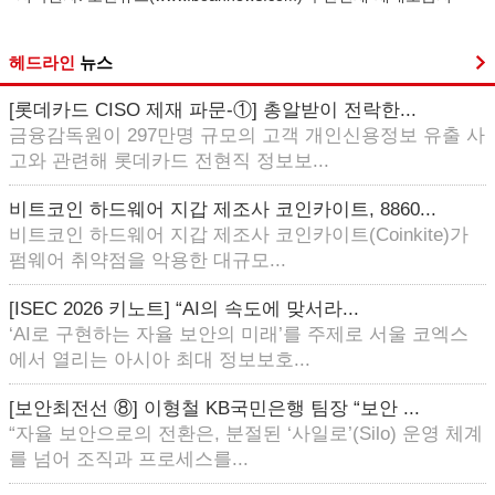
헤드라인
뉴스
[롯데카드 CISO 제재 파문-①] 총알받이 전락한...
금융감독원이 297만명 규모의 고객 개인신용정보 유출 사
고와 관련해 롯데카드 전현직 정보보...
비트코인 하드웨어 지갑 제조사 코인카이트, 8860...
비트코인 하드웨어 지갑 제조사 코인카이트(Coinkite)가
펌웨어 취약점을 악용한 대규모...
[ISEC 2026 키노트] “AI의 속도에 맞서라...
‘AI로 구현하는 자율 보안의 미래’를 주제로 서울 코엑스
에서 열리는 아시아 최대 정보보호...
[보안최전선 ⑧] 이형철 KB국민은행 팀장 “보안 ...
“자율 보안으로의 전환은, 분절된 ‘사일로’(Silo) 운영 체계
를 넘어 조직과 프로세스를...