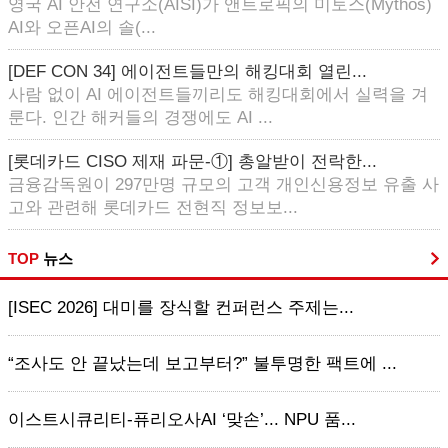
영국 AI 안전 연구소(AISI)가 앤트로픽의 미토스(Mythos)
AI와 오픈AI의 솔(...
[DEF CON 34] 에이전트들만의 해킹대회 열린...
사람 없이 AI 에이전트들끼리도 해킹대회에서 실력을 겨
룬다. 인간 해커들의 경쟁에도 AI ...
[롯데카드 CISO 제재 파문-①] 총알받이 전락한...
금융감독원이 297만명 규모의 고객 개인신용정보 유출 사
고와 관련해 롯데카드 전현직 정보보...
TOP
뉴스
[ISEC 2026] 대미를 장식할 컨퍼런스 주제는...
“조사도 안 끝났는데 보고부터?” 불투명한 팩트에 ...
이스트시큐리티-퓨리오사AI ‘맞손’... NPU 품...