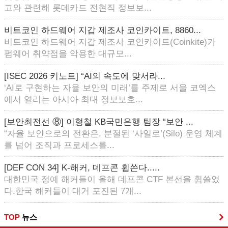
고와 관련해 롯데카드 전현직 정보보...
비트코인 하드웨어 지갑 제조사 코인카이트, 8860...
비트코인 하드웨어 지갑 제조사 코인카이트(Coinkite)가
펌웨어 취약점을 악용한 대규모...
[ISEC 2026 키노트] “AI의 속도에 맞서라...
‘AI로 구현하는 자율 보안의 미래’를 주제로 서울 코엑스
에서 열리는 아시아 최대 정보보호...
[보안최전선 ⑧] 이형철 KB국민은행 팀장 “보안 ...
“자율 보안으로의 전환은, 분절된 ‘사일로’(Silo) 운영 체계
를 넘어 조직과 프로세스를...
[DEF CON 34] K-해커, 데프콘 휩쓴다.....
대한민국 정예 해커들이 올해 데프콘 CTF 본선을 휩쓸었
다.한국 해커들이 대거 포진된 7개...
TOP
뉴스