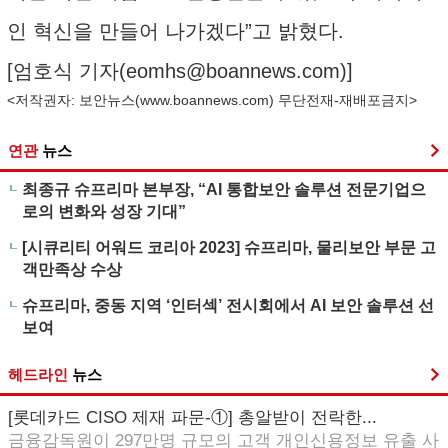
인 혁신을 만들어 나가겠다”고 밝혔다.
[엄호식 기자(
eomhs@boannews.com
)]
<저작권자: 보안뉴스(
www.boannews.com
) 무단전재-재배포금지>
연관
뉴스
최종규 슈프리마 본부장, “AI 통합보안 솔루션 전문기업으
로의 변화와 성장 기대”
[시큐리티 어워드 코리아 2023] 슈프리마, 물리보안 부문 고
객만족상 수상
슈프리마, 중동 지역 ‘인터섹’ 전시회에서 AI 보안 솔루션 선
보여
헤드라인
뉴스
[롯데카드 CISO 제재 파문-①] 총알받이 전락한...
금융감독원이 297만명 규모의 고객 개인신용정보 유출 사