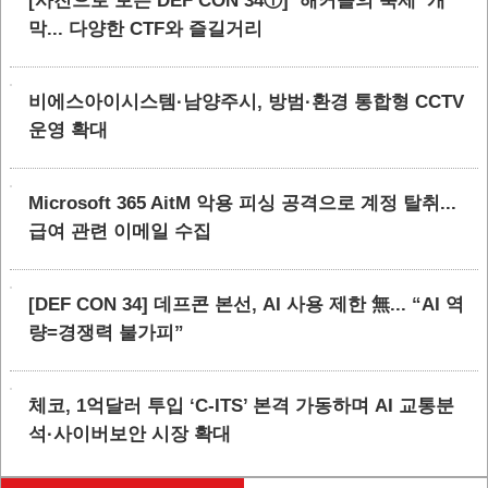
[사진으로 보는 DEF CON 34ⓛ] ‘해커들의 축제’ 개
막... 다양한 CTF와 즐길거리
비에스아이시스템·남양주시, 방범·환경 통합형 CCTV
운영 확대
Microsoft 365 AitM 악용 피싱 공격으로 계정 탈취...
급여 관련 이메일 수집
[DEF CON 34] 데프콘 본선, AI 사용 제한 無... “AI 역
량=경쟁력 불가피”
체코, 1억달러 투입 ‘C-ITS’ 본격 가동하며 AI 교통분
석·사이버보안 시장 확대