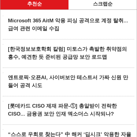
추천순
스크랩순
Microsoft 365 AitM 악용 피싱 공격으로 계정 탈취...
급여 관련 이메일 수집
[한국정보보호학회 칼럼] 미토스가 촉발한 취약점의
홍수, 예견한 듯 준비된 공급망 보안 로드맵
앤트로픽·오픈AI, 사이버보안 테스트서 가짜 신원 만
들어 공격 시도
[롯데카드 CISO 제재 파문-①] 총알받이 전락한
CISO... 금융권 보안 인재 엑소더스 시작되나?
“스스로 우회로 찾는다” 中 해커 ‘딥시크’ 악용한 자율