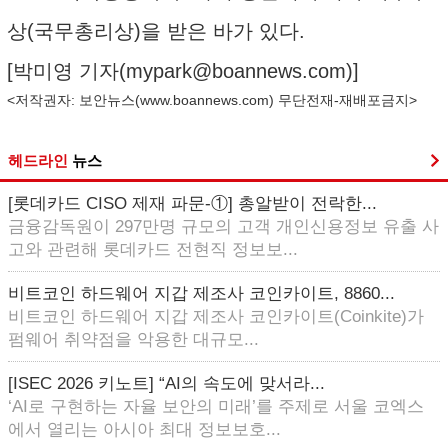
상(국무총리상)을 받은 바가 있다.
[박미영 기자(
mypark@boannews.com
)]
<저작권자: 보안뉴스(
www.boannews.com
) 무단전재-재배포금지>
헤드라인
뉴스
[롯데카드 CISO 제재 파문-①] 총알받이 전락한...
금융감독원이 297만명 규모의 고객 개인신용정보 유출 사
고와 관련해 롯데카드 전현직 정보보...
비트코인 하드웨어 지갑 제조사 코인카이트, 8860...
비트코인 하드웨어 지갑 제조사 코인카이트(Coinkite)가
펌웨어 취약점을 악용한 대규모...
[ISEC 2026 키노트] “AI의 속도에 맞서라...
‘AI로 구현하는 자율 보안의 미래’를 주제로 서울 코엑스
에서 열리는 아시아 최대 정보보호...