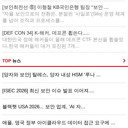
[보안최전선 ⑧] 이형철 KB국민은행 팀장 “보안 ...
“자율 보안으로의 전환은, 분절된 ‘사일로’(Silo) 운영 체계
를 넘어 조직과 프로세스를...
[DEF CON 34] K-해커, 데프콘 휩쓴다.....
대한민국 정예 해커들이 올해 데프콘 CTF 본선을 휩쓸었
다.한국 해커들이 대거 포진된 7개...
TOP
뉴스
[양자와 보안] 탈레스, 양자 내성 HSM ‘루나 ...
[ISEC 2026] 최신 보안 이슈 발표 이어져....
블랙햇 USA 2026... 보안 업계, ‘AI 자...
애플, 영국 정부 아이클라우드 데이터 접근 요구에 ...