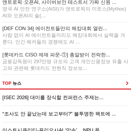
앤트로픽·오픈AI, 사이버보안 테스트서 가짜 신원 ...
영국 AI 안전 연구소(AISI)가 앤트로픽의 미토스(Mythos)
AI와 오픈AI의 솔(...
[DEF CON 34] 에이전트들만의 해킹대회 열린...
사람 없이 AI 에이전트들끼리도 해킹대회에서 실력을 겨
룬다. 인간 해커들의 경쟁에도 AI ...
[롯데카드 CISO 제재 파문-①] 총알받이 전락한...
금융감독원이 297만명 규모의 고객 개인신용정보 유출 사
고와 관련해 롯데카드 전현직 정보보...
TOP
뉴스
[ISEC 2026] 대미를 장식할 컨퍼런스 주제는...
“조사도 안 끝났는데 보고부터?” 불투명한 팩트에 ...
이스트시큐리티-퓨리오사AI ‘맞손’... NPU 품...