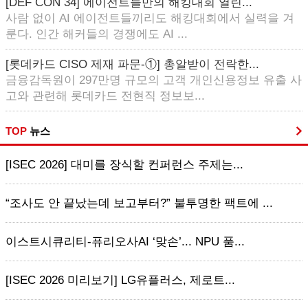
[DEF CON 34] 에이전트들만의 해킹대회 열린...
사람 없이 AI 에이전트들끼리도 해킹대회에서 실력을 겨
룬다. 인간 해커들의 경쟁에도 AI ...
[롯데카드 CISO 제재 파문-①] 총알받이 전락한...
금융감독원이 297만명 규모의 고객 개인신용정보 유출 사
고와 관련해 롯데카드 전현직 정보보...
TOP
뉴스
[ISEC 2026] 대미를 장식할 컨퍼런스 주제는...
“조사도 안 끝났는데 보고부터?” 불투명한 팩트에 ...
이스트시큐리티-퓨리오사AI ‘맞손’... NPU 품...
[ISEC 2026 미리보기] LG유플러스, 제로트...