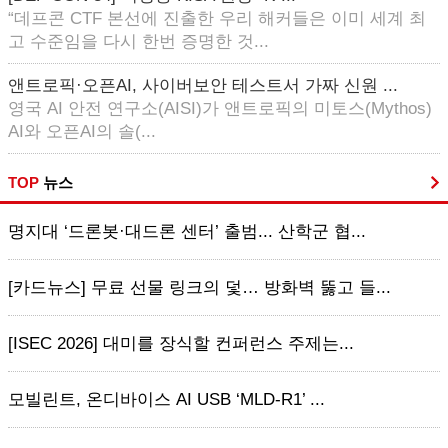
“데프콘 CTF 본선에 진출한 우리 해커들은 이미 세계 최
고 수준임을 다시 한번 증명한 것...
앤트로픽·오픈AI, 사이버보안 테스트서 가짜 신원 ...
영국 AI 안전 연구소(AISI)가 앤트로픽의 미토스(Mythos)
AI와 오픈AI의 솔(...
TOP
뉴스
명지대 ‘드론봇·대드론 센터’ 출범... 산학군 협...
[카드뉴스] 무료 선물 링크의 덫… 방화벽 뚫고 들...
[ISEC 2026] 대미를 장식할 컨퍼런스 주제는...
모빌린트, 온디바이스 AI USB ‘MLD-R1’ ...