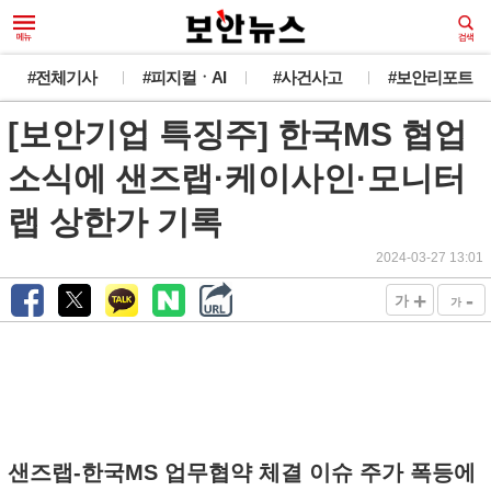
#전체기사
#피지컬ㆍAI
#사건사고
#보안리포트
[보안기업 특징주] 한국MS 협업
소식에 샌즈랩·케이사인·모니터
랩 상한가 기록
2024-03-27 13:01
+
-
가
가
샌즈랩-한국MS 업무협약 체결 이슈 주가 폭등에