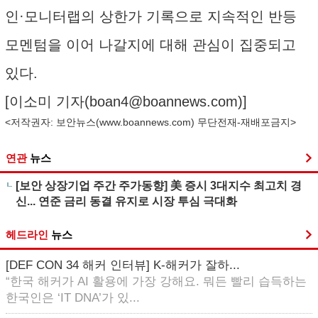
인·모니터랩의 상한가 기록으로 지속적인 반등
모멘텀을 이어 나갈지에 대해 관심이 집중되고
있다.
[이소미 기자(
boan4@boannews.com
)]
<저작권자: 보안뉴스(
www.boannews.com
) 무단전재-재배포금지>
연관
뉴스
[보안 상장기업 주간 주가동향] 美 증시 3대지수 최고치 경
신... 연준 금리 동결 유지로 시장 투심 극대화
헤드라인
뉴스
[DEF CON 34 해커 인터뷰] K-해커가 잘하...
“한국 해커가 AI 활용에 가장 강해요. 뭐든 빨리 습득하는
한국인은 ‘IT DNA’가 있...