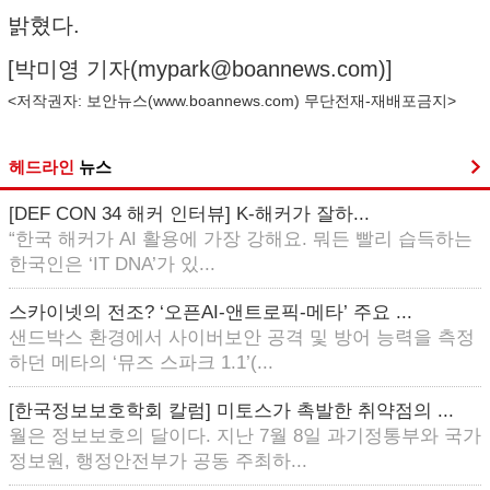
밝혔다.
[박미영 기자(
mypark@boannews.com
)]
<저작권자: 보안뉴스(
www.boannews.com
) 무단전재-재배포금지>
헤드라인
뉴스
[DEF CON 34 해커 인터뷰] K-해커가 잘하...
“한국 해커가 AI 활용에 가장 강해요. 뭐든 빨리 습득하는
한국인은 ‘IT DNA’가 있...
스카이넷의 전조? ‘오픈AI-앤트로픽-메타’ 주요 ...
샌드박스 환경에서 사이버보안 공격 및 방어 능력을 측정
하던 메타의 ‘뮤즈 스파크 1.1’(...
[한국정보보호학회 칼럼] 미토스가 촉발한 취약점의 ...
월은 정보보호의 달이다. 지난 7월 8일 과기정통부와 국가
정보원, 행정안전부가 공동 주최하...