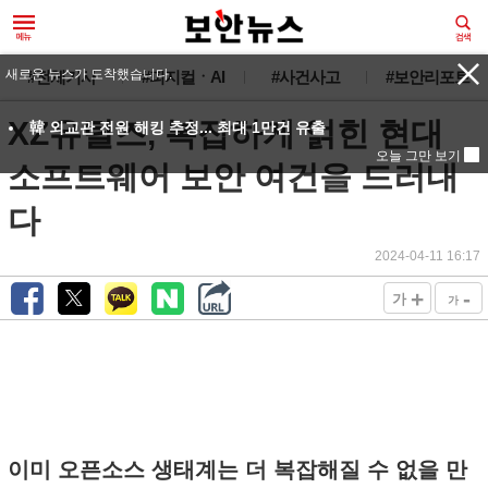
새로운 뉴스가 도착했습니다.
#전체기사
#피지컬ㆍAI
#사건사고
#보안리포트
XZ유틸즈, 복잡하게 얽힌 현대
韓 외교관 전원 해킹 추정... 최대 1만건 유출
오늘 그만 보기
소프트웨어 보안 여건을 드러내
다
2024-04-11 16:17
+
-
가
가
이미 오픈소스 생태계는 더 복잡해질 수 없을 만