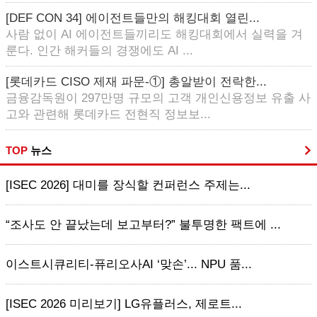
[DEF CON 34] 에이전트들만의 해킹대회 열린...
사람 없이 AI 에이전트들끼리도 해킹대회에서 실력을 겨
룬다. 인간 해커들의 경쟁에도 AI ...
[롯데카드 CISO 제재 파문-①] 총알받이 전락한...
금융감독원이 297만명 규모의 고객 개인신용정보 유출 사
고와 관련해 롯데카드 전현직 정보보...
TOP
뉴스
[ISEC 2026] 대미를 장식할 컨퍼런스 주제는...
“조사도 안 끝났는데 보고부터?” 불투명한 팩트에 ...
이스트시큐리티-퓨리오사AI ‘맞손’... NPU 품...
[ISEC 2026 미리보기] LG유플러스, 제로트...