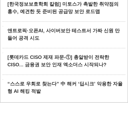
[한국정보보호학회 칼럼] 미토스가 촉발한 취약점의
홍수, 예견한 듯 준비된 공급망 보안 로드맵
앤트로픽·오픈AI, 사이버보안 테스트서 가짜 신원 만
들어 공격 시도
[롯데카드 CISO 제재 파문-①] 총알받이 전락한
CISO... 금융권 보안 인재 엑소더스 시작되나?
“스스로 우회로 찾는다” 中 해커 ‘딥시크’ 악용한 자율
형 AI 해킹 적발