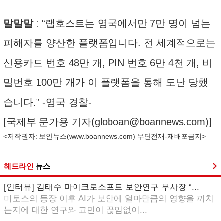
말말말
: “랩호스트는 영국에서만 7만 명이 넘는
피해자를 양산한 플랫폼입니다. 전 세계적으로는
신용카드 번호 48만 개, PIN 번호 6만 4천 개, 비
밀번호 100만 개가 이 플랫폼을 통해 도난 당했
습니다.” -영국 경찰-
[국제부 문가용 기자(
globoan@boannews.com
)]
<저작권자: 보안뉴스(
www.boannews.com
) 무단전재-재배포금지>
헤드라인
뉴스
[인터뷰] 김태수 마이크로소프트 보안연구 부사장 “...
미토스의 등장 이후 AI가 보안에 얼마만큼의 영향을 끼치
는지에 대한 연구와 고민이 끊임없이...