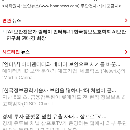
<저작권자: 보안뉴스(
www.boannews.com
) 무단전재-재배포금지>
연관
뉴스
[AI 보안전문가 릴레이 인터뷰-1] 한국정보보호학회 AI보안
연구회 권태경 회장
헤드라인
뉴스
[인터뷰] 아이덴티티와 데이터 보안으로 세계를 바꾼...
데이터와 ID 보안 분야의 대표기업 ‘네트릭스’(Netwrix)의
‘Martin Canna...
[한국정보공학기술사 보안을 論하다-45] 처벌이 곧...
지난 8월 초, 금융감독원이 롯데카드 전·현직 정보보호 최
고책임자(CISO: Chief I...
경제·투자 플랫폼 덮친 유출 사태... 삼프로TV ...
경제 유튜브 채널 삼프로TV가 운영하는 앱에서 외부 무단
접속을 통한 대규모 개인정보 유출...