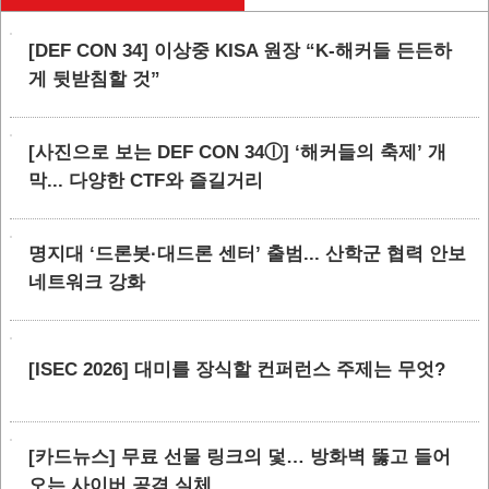
[DEF CON 34] 이상중 KISA 원장 “K-해커들 든든하
게 뒷받침할 것”
[사진으로 보는 DEF CON 34ⓛ] ‘해커들의 축제’ 개
막... 다양한 CTF와 즐길거리
명지대 ‘드론봇·대드론 센터’ 출범... 산학군 협력 안보
네트워크 강화
[ISEC 2026] 대미를 장식할 컨퍼런스 주제는 무엇?
[카드뉴스] 무료 선물 링크의 덫… 방화벽 뚫고 들어
오는 사이버 공격 실체