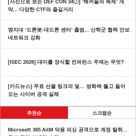
[사진으로 보는 DEF CON 34ⓛ] ‘해커들의 축제’ 개
막... 다양한 CTF와 즐길거리
명지대 ‘드론봇·대드론 센터’ 출범... 산학군 협력 안보
네트워크 강화
[ISEC 2026] 대미를 장식할 컨퍼런스 주제는 무엇?
[카드뉴스] 무료 선물 링크의 덫… 방화벽 뚫고 들어
오는 사이버 공격 실체
추천순
스크랩순
Microsoft 365 AitM 악용 피싱 공격으로 계정 탈취...