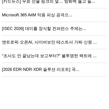
[카드뉴스] 무료 선물 링크의 덫… 방화벽 뚫고 들...
Microsoft 365 AitM 악용 피싱 공격으...
[ISEC 2026] 대미를 장식할 컨퍼런스 주제는...
앤트로픽·오픈AI, 사이버보안 테스트서 가짜 신원 ...
“조사도 안 끝났는데 보고부터?” 불투명한 팩트에 ...
[2026 EDR·NDR·XDR 솔루션 리포트] 국...