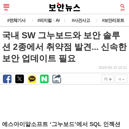
새로운 뉴스가 도착했습니다.
#전체기사
#피지컬ㆍAI
#사건사고
#보안리포트
국내 SW 그누보드와 보안 솔루
韓 외교관 전원 해킹 추정... 최대 1만건 유출
오늘 그만 보기
션 2종에서 취약점 발견... 신속한
보안 업데이트 필요
2024-05-15 10:12
+
-
가
가
에스아이알소프트 ‘그누보드’에서 SQL 인젝션