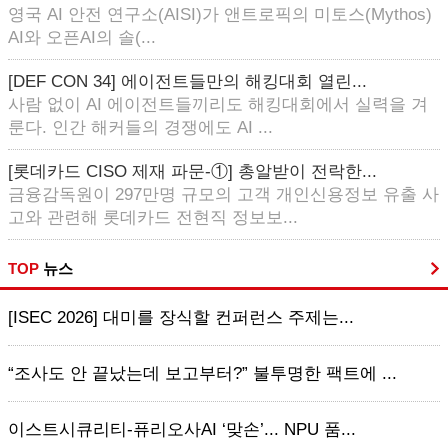
영국 AI 안전 연구소(AISI)가 앤트로픽의 미토스(Mythos)
AI와 오픈AI의 솔(...
[DEF CON 34] 에이전트들만의 해킹대회 열린...
사람 없이 AI 에이전트들끼리도 해킹대회에서 실력을 겨
룬다. 인간 해커들의 경쟁에도 AI ...
[롯데카드 CISO 제재 파문-①] 총알받이 전락한...
금융감독원이 297만명 규모의 고객 개인신용정보 유출 사
고와 관련해 롯데카드 전현직 정보보...
TOP
뉴스
[ISEC 2026] 대미를 장식할 컨퍼런스 주제는...
“조사도 안 끝났는데 보고부터?” 불투명한 팩트에 ...
이스트시큐리티-퓨리오사AI ‘맞손’... NPU 품...