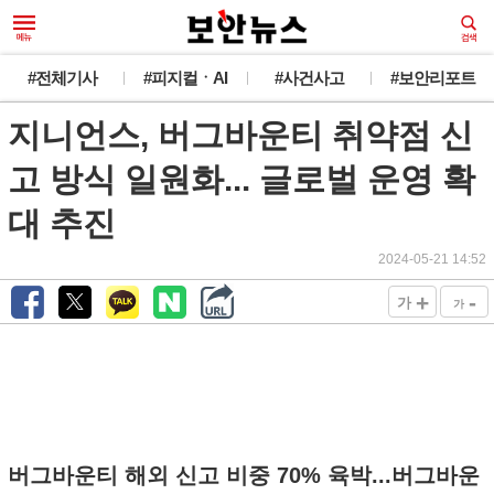
#전체기사
#피지컬ㆍAI
#사건사고
#보안리포트
지니언스, 버그바운티 취약점 신
고 방식 일원화... 글로벌 운영 확
대 추진
2024-05-21 14:52
+
-
가
가
버그바운티 해외 신고 비중 70% 육박...버그바운