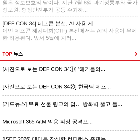
월은 정보보호의 달이다. 지난 7월 8일 과기정통부와 국가
정보원, 행정안전부가 공동 주최하...
[DEF CON 34] 데프콘 본선, AI 사용 제...
이번 데프콘 해킹대회(CTF) 본선에서는 AI의 사용이 무제
한 허용된다. 앞서 5월에 치러...
TOP
뉴스
[사진으로 보는 DEF CON 34ⓛ] ‘해커들의...
[사진으로 보는 DEF CON 34②] 한국팀 데프...
[카드뉴스] 무료 선물 링크의 덫… 방화벽 뚫고 들...
Microsoft 365 AitM 악용 피싱 공격으...
[ISEC 2026] 대미를 장식할 컨퍼런스 주제는...