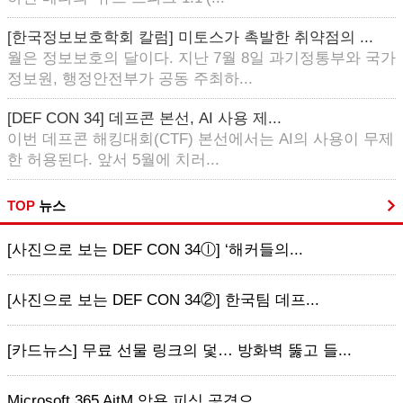
[한국정보보호학회 칼럼] 미토스가 촉발한 취약점의 ...
월은 정보보호의 달이다. 지난 7월 8일 과기정통부와 국가
정보원, 행정안전부가 공동 주최하...
[DEF CON 34] 데프콘 본선, AI 사용 제...
이번 데프콘 해킹대회(CTF) 본선에서는 AI의 사용이 무제
한 허용된다. 앞서 5월에 치러...
TOP
뉴스
[사진으로 보는 DEF CON 34ⓛ] ‘해커들의...
[사진으로 보는 DEF CON 34②] 한국팀 데프...
[카드뉴스] 무료 선물 링크의 덫… 방화벽 뚫고 들...
Microsoft 365 AitM 악용 피싱 공격으...