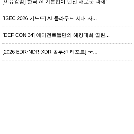
[이슈칼럼] 한국 AI 기본법이 던진 새로운 과제:...
[ISEC 2026 키노트] AI·클라우드 시대 자...
[DEF CON 34] 에이전트들만의 해킹대회 열린...
[2026 EDR·NDR·XDR 솔루션 리포트] 국...