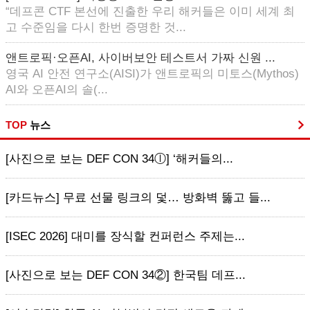
“데프콘 CTF 본선에 진출한 우리 해커들은 이미 세계 최
고 수준임을 다시 한번 증명한 것...
앤트로픽·오픈AI, 사이버보안 테스트서 가짜 신원 ...
영국 AI 안전 연구소(AISI)가 앤트로픽의 미토스(Mythos)
AI와 오픈AI의 솔(...
TOP
뉴스
[사진으로 보는 DEF CON 34ⓛ] ‘해커들의...
[카드뉴스] 무료 선물 링크의 덫… 방화벽 뚫고 들...
[ISEC 2026] 대미를 장식할 컨퍼런스 주제는...
[사진으로 보는 DEF CON 34②] 한국팀 데프...