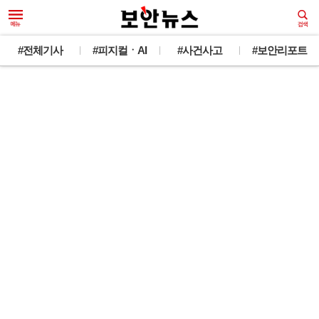
#전체기사
#피지컬ㆍAI
#사건사고
#보안리포트
#미토스충격