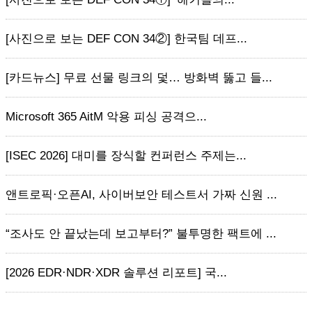
[사진으로 보는 DEF CON 34②] 한국팀 데프...
[카드뉴스] 무료 선물 링크의 덫… 방화벽 뚫고 들...
Microsoft 365 AitM 악용 피싱 공격으...
[ISEC 2026] 대미를 장식할 컨퍼런스 주제는...
앤트로픽·오픈AI, 사이버보안 테스트서 가짜 신원 ...
“조사도 안 끝났는데 보고부터?” 불투명한 팩트에 ...
[2026 EDR·NDR·XDR 솔루션 리포트] 국...