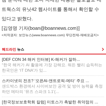
트웍스의 유닛42 웹사이트를 통해서 확인할 수
있다고 밝혔다.
[김영명 기자(
boan@boannews.com
)]
<저작권자: 보안뉴스(
www.boannews.com
) 무단전재-재배포금지>
헤드라인
뉴스
[DEF CON 34 해커 인터뷰] K-해커가 잘하...
“한국 해커가 AI 활용에 가장 강해요. 뭐든 빨리 습득하는
한국인은 ‘IT DNA’가 있...
스카이넷의 전조? ‘오픈AI-앤트로픽-메타’ 주요 ...
샌드박스 환경에서 사이버보안 공격 및 방어 능력을 측정
하던 메타의 ‘뮤즈 스파크 1.1’(...
[한국정보보호학회 칼럼] 미토스가 촉발한 취약점의 ...