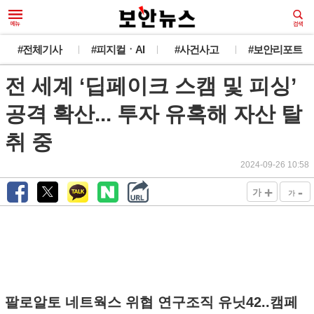
#전체기사
#피지컬ㆍAI
#사건사고
#보안리포트
전 세계 ‘딥페이크 스캠 및 피싱’
공격 확산... 투자 유혹해 자산 탈
취 중
2024-09-26 10:58
+
-
가
가
팔로알토 네트웍스 위협 연구조직 유닛42..캠페