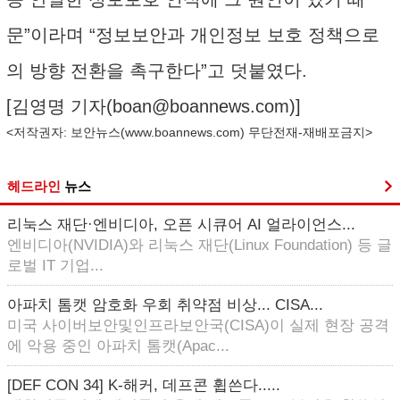
문”이라며 “정보보안과 개인정보 보호 정책으로
의 방향 전환을 촉구한다”고 덧붙였다.
[김영명 기자(
boan@boannews.com
)]
<저작권자: 보안뉴스(
www.boannews.com
) 무단전재-재배포금지>
헤드라인
뉴스
리눅스 재단·엔비디아, 오픈 시큐어 AI 얼라이언스...
엔비디아(NVIDIA)와 리눅스 재단(Linux Foundation) 등 글
로벌 IT 기업...
아파치 톰캣 암호화 우회 취약점 비상... CISA...
미국 사이버보안및인프라보안국(CISA)이 실제 현장 공격
에 악용 중인 아파치 톰캣(Apac...
[DEF CON 34] K-해커, 데프콘 휩쓴다.....