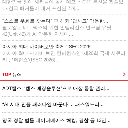
대한민국 정예 해커들이 올해 데프콘 CTF 본선을 휩쓸었
다.한국 해커들이 대거 포진된 7개...
“스스로 우회로 찾는다” 中 해커 ‘딥시크’ 악용한...
팔로알토 네트웍스의 위협 인텔리전스 연구팀 유닛
42(Unit 42)가 AI 악용한 차세대...
아시아 최대 사이버보안 축제 ‘ISEC 2026’ ...
아시아 최대 사이버 보안 컨퍼런스인 ‘제20회 국제 시큐리
티 콘퍼런스’(ISEC 2026)...
TOP
뉴스
ADT캡스, ‘캡스 매장솔루션’으로 매장 통합 관리...
“AI 시대 인증 패러다임 바꾼다”... 패스워드리...
영국 경찰 법률 데이터베이스 해킹, 경찰 등 13만...