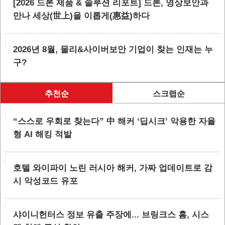
[2026 드론 제품 & 솔루션 리포트] 드론, 영상보안과
만나 세상(世上)을 이롭게(惠益)하다
2026년 8월, 물리&사이버보안 기업이 찾는 인재는 누
구?
추천순
스크랩순
“스스로 우회로 찾는다” 中 해커 ‘딥시크’ 악용한 자율
형 AI 해킹 적발
호텔 와이파이 노린 러시아 해커, 가짜 업데이트로 감
시 악성코드 유포
샤이니헌터스 정보 유출 주장에... 브링크스 홈, 시스