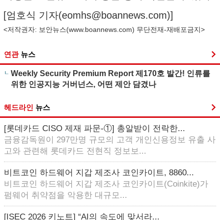
[엄호식 기자(
eomhs@boannews.com
)]
<저작권자: 보안뉴스(
www.boannews.com
) 무단전재-재배포금지>
연관
뉴스
Weekly Security Premium Report 제170호 발간! 인류를
위한 인공지능 거버넌스, 어떤 제안 담겼나
헤드라인
뉴스
[롯데카드 CISO 제재 파문-①] 총알받이 전락한...
금융감독원이 297만명 규모의 고객 개인신용정보 유출 사
고와 관련해 롯데카드 전현직 정보보...
비트코인 하드웨어 지갑 제조사 코인카이트, 8860...
비트코인 하드웨어 지갑 제조사 코인카이트(Coinkite)가
펌웨어 취약점을 악용한 대규모...
[ISEC 2026 키노트] “AI의 속도에 맞서라...