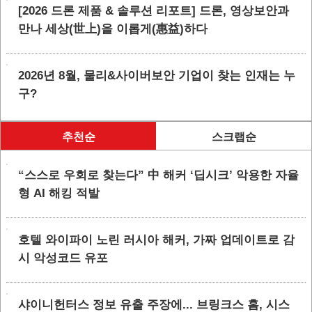
[2026 드론 제품 & 솔루션 리포트] 드론, 영상보안과
만나 세상(世上)을 이롭게(惠益)하다
2026년 8월, 물리&사이버보안 기업이 찾는 인재는 누
구?
추천순
스크랩순
“스스로 우회로 찾는다” 中 해커 ‘딥시크’ 악용한 자율
형 AI 해킹 적발
호텔 와이파이 노린 러시아 해커, 가짜 업데이트로 감
시 악성코드 유포
샤이니헌터스 정보 유출 주장에... 브링크스 홈, 시스