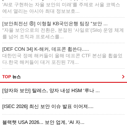
‘AI로 구현하는 자율 보안의 미래’를 주제로 서울 코엑스
에서 열리는 아시아 최대 정보보호...
[보안최전선 ⑧] 이형철 KB국민은행 팀장 “보안 ...
“자율 보안으로의 전환은, 분절된 ‘사일로’(Silo) 운영 체계
를 넘어 조직과 프로세스를...
[DEF CON 34] K-해커, 데프콘 휩쓴다.....
대한민국 정예 해커들이 올해 데프콘 CTF 본선을 휩쓸었
다.한국 해커들이 대거 포진된 7개...
TOP
뉴스
[양자와 보안] 탈레스, 양자 내성 HSM ‘루나 ...
[ISEC 2026] 최신 보안 이슈 발표 이어져....
블랙햇 USA 2026... 보안 업계, ‘AI 자...