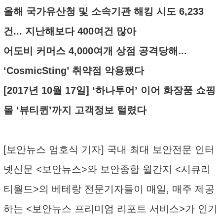
올해 국가유산청 및 소속기관 해킹 시도 6,233
건... 지난해보다 400여건 많아
어도비 커머스 4,000여개 상점 공격당해...
‘CosmicSting’ 취약점 악용됐다
[2017년 10월 17일] ‘하나투어’ 이어 화장품 쇼핑
몰 ‘뷰티퀸’까지 고객정보 털렸다
[보안뉴스 엄호식 기자] 국내 최대 보안전문 인터
넷신문 <보안뉴스>와 보안종합 월간지 <시큐리
티월드>의 베테랑 전문기자들이 매일, 매주 제공
하는 <보안뉴스 프리미엄 리포트 서비스>가 인기