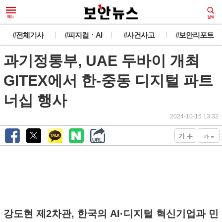
#전체기사
#피지컬ㆍAI
#사건사고
#보안리포트
과기정통부, UAE 두바이 개최
GITEX에서 한-중동 디지털 파트
너십 행사
2024-10-15 13:32
+
-
가
가
강도현 제2차관, 한국의 AI·디지털 혁신기업과 민