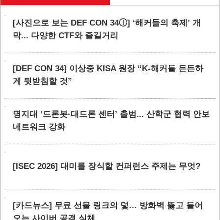
[사진으로 보는 DEF CON 34ⓛ] ‘해커들의 축제’ 개
막... 다양한 CTF와 즐길거리
[DEF CON 34] 이상중 KISA 원장 “K-해커들 든든하
게 뒷받침할 것”
명지대 ‘드론봇·대드론 센터’ 출범... 산학군 협력 안보
네트워크 강화
[ISEC 2026] 대미를 장식할 컨퍼런스 주제는 무엇?
[카드뉴스] 무료 선물 링크의 덫… 방화벽 뚫고 들어
오는 사이버 공격 실체